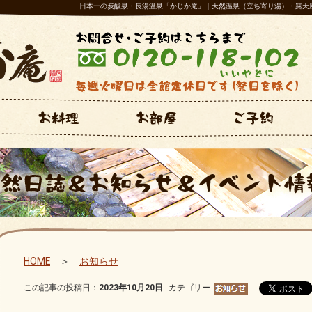
.日本一の炭酸泉・長湯温泉「かじか庵」｜天然温泉（立ち寄り湯）・露天
HOME
＞
お知らせ
この記事の投稿日：
2023年10月20日
カテゴリー: