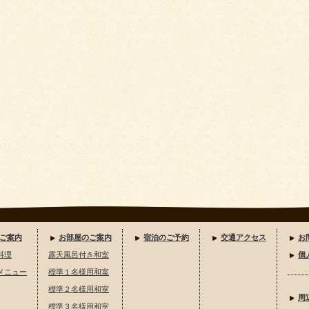
ご案内
お部屋のご案内
宿泊のご予約
交通アクセス
お
料理
露天風呂付き和室
個
メニュー
標準１名様用和室
標準２名様用和室
周
標準３名様用和室