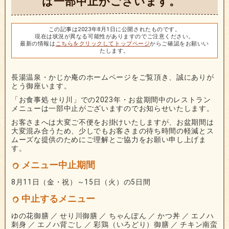
は一部中止がございます。
この記事は2023年8月1日に公開されたものです。
現在は状況が異なる可能性がありますのでご注意ください。
最新の情報は
こちらをクリックしてトップページ
からご確認をお願いい
たします。
長湯温泉・かじか庵のホームページをご覧頂き、誠にありが
とう御座います。
「お食事処 せり川」での2023年・お盆期間中のレストラン
メニューは一部中止がございますのでお知らせいたします。
お客さまへは大変ご不便をお掛けいたしますが、お盆期間は
大変混み合うため、少しでもお客さまの待ち時間の軽減とス
ムーズな提供のためにご理解とご協力をお願い申し上げま
す。
メニュー中止期間
8月11日（金・祝）～15日（火）の5日間
中止するメニュー
ゆの花御膳 ／ せり川御膳 ／ ちゃんぽん ／ かつ丼 ／ エノハ
刺身 ／ エノハ背ごし ／ 彩鶏（いろどり）御膳 ／ チキン南蛮