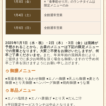
1月3日（金）
※「食事処せり川」のランチタイムは
限定メニューのみ
1月4日（土）
全館通常営業
1月5日（日）
全館通常営業
2025年1月1日（水・祝）・2日（木）・3日（金）は混雑が
予想されることから、お昼のメニューは下記の限定メニュー
での営業となります。大変ご不便をお掛けいたしますが、何
卒ご了承くださいませ。
また、年末年始の混雑具合により、
ご提供までに多少お時間を頂く場合も御座いますので予め何
卒ご了承を頂けますようにお願い申し上げます。
御膳メニュー
●長湯名物とりあわせ御膳 ●エノハ御膳 ●天ぷら御膳 ●麦とろ
御膳 ●とり天御膳 ●ハンバーグ御膳 ●焼肉御膳 ●うな重
単品メニュー
●エノハ塩焼き ●エノハ唐揚げ ●とり天 ●だんご汁
※平日限定サービスランチは中止となります。