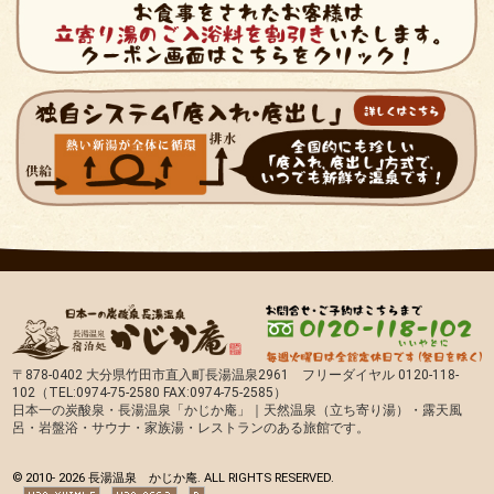
〒878-0402 大分県竹田市直入町長湯温泉2961 フリーダイヤル 0120-118-
102（TEL:0974-75-2580 FAX:0974-75-2585）
日本一の炭酸泉・長湯温泉「かじか庵」｜天然温泉（立ち寄り湯）・露天風
呂・岩盤浴・サウナ・家族湯・レストランのある旅館です。
© 2010-
2026 長湯温泉 かじか庵. ALL RIGHTS RESERVED.