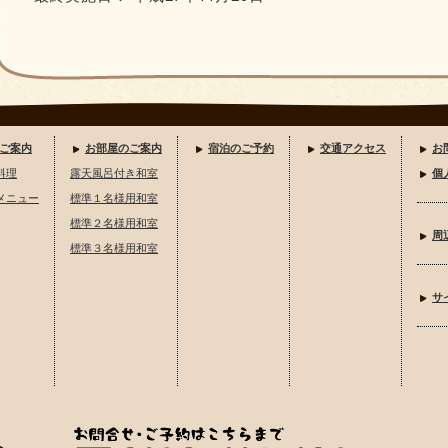
ご案内
お部屋のご案内
宿泊のご予約
交通アクセス
お
料理
露天風呂付き和室
個
メニュー
標準１名様用和室
標準２名様用和室
周
標準３名様用和室
サ