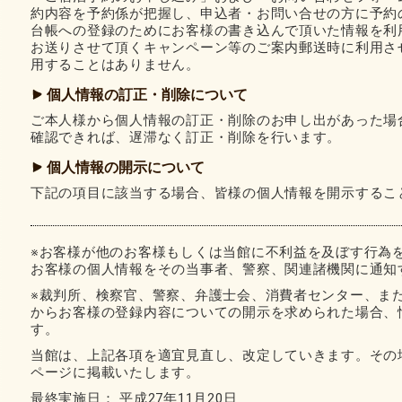
約内容を予約係が把握し、申込者・お問い合せの方に予約
台帳への登録のためにお客様の書き込んで頂いた情報を利
お送りさせて頂くキャンペーン等のご案内郵送時に利用さ
用することはありません。
個人情報の訂正・削除について
ご本人様から個人情報の訂正・削除のお申し出があった場
確認できれば、遅滞なく訂正・削除を行います。
個人情報の開示について
下記の項目に該当する場合、皆様の個人情報を開示するこ
※お客様が他のお客様もしくは当館に不利益を及ぼす行為
お客様の個人情報をその当事者、警察、関連諸機関に通知
※裁判所、検察官、警察、弁護士会、消費者センター、ま
からお客様の登録内容についての開示を求められた場合、
す。
当館は、上記各項を適宜見直し、改定していきます。その
ページに掲載いたします。
最終実施日： 平成27年11月20日