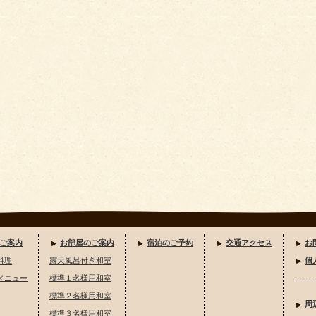
ご案内
お部屋のご案内
宿泊のご予約
交通アクセス
お
料理
露天風呂付き和室
個
メニュー
標準１名様用和室
標準２名様用和室
周
標準３名様用和室