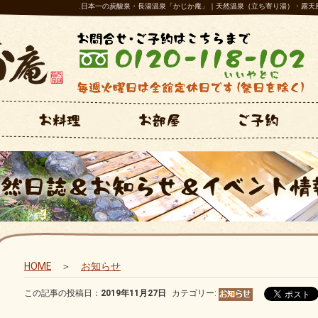
.日本一の炭酸泉・長湯温泉「かじか庵」｜天然温泉（立ち寄り湯）・露天
HOME
＞
お知らせ
この記事の投稿日：
2019年11月27日
カテゴリー: